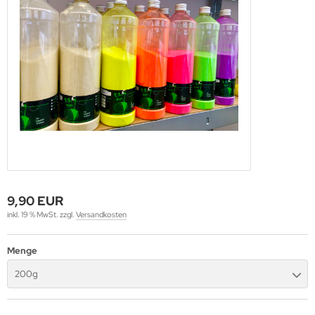
NSTIGES
9,90 EUR
inkl. 19 % MwSt. zzgl.
Versandkosten
Menge
200g