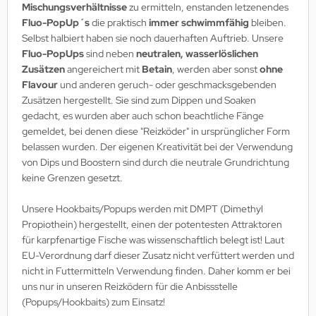
Mischungsverhältnisse
zu ermitteln, enstanden letzenendes
Fluo-PopUp´s
die praktisch
immer schwimmfähig
bleiben.
Selbst halbiert haben sie noch dauerhaften Auftrieb. Unsere
Fluo-PopUps
sind neben
neutralen, wasserlöslichen
Zusätzen
angereichert mit
Betain
, werden aber sonst
ohne
Flavour
und anderen geruch- oder geschmacksgebenden
Zusätzen hergestellt. Sie sind zum Dippen und Soaken
gedacht, es wurden aber auch schon beachtliche Fänge
gemeldet, bei denen diese "Reizköder" in ursprünglicher Form
belassen wurden. Der eigenen Kreativität bei der Verwendung
von Dips und Boostern sind durch die neutrale Grundrichtung
keine Grenzen gesetzt.
Unsere Hookbaits/Popups werden mit DMPT (Dimethyl
Propiothein) hergestellt, einen der potentesten Attraktoren
für karpfenartige Fische was wissenschaftlich belegt ist! Laut
EU-Verordnung darf dieser Zusatz nicht verfüttert werden und
nicht in Futtermitteln Verwendung finden. Daher komm er bei
uns nur in unseren Reizködern für die Anbissstelle
(Popups/Hookbaits) zum Einsatz!