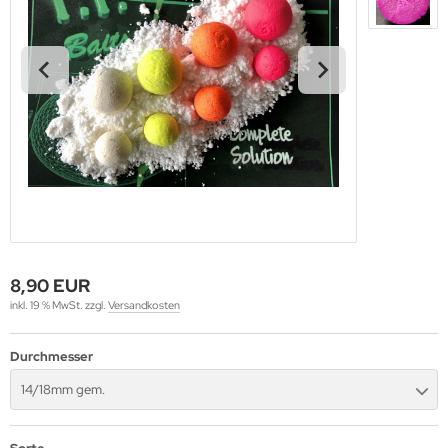
NSTIGES
8,90 EUR
inkl. 19 % MwSt. zzgl.
Versandkosten
Durchmesser
14/18mm gem.